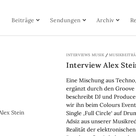
Beiträge
Sendungen
Archiv
R
INTERVIEWS MUSIK
/
MUSIKBEITR
Interview Alex Stei
Eine Mischung aus Techno,
ergänzt durch den Groove s
beschreibt DJ und Produce
wir ihn beim Colours Event
Single ‚Full Circle‘ auf Dr
Adsiz aus unserer Musikreda
Realität der elektronische